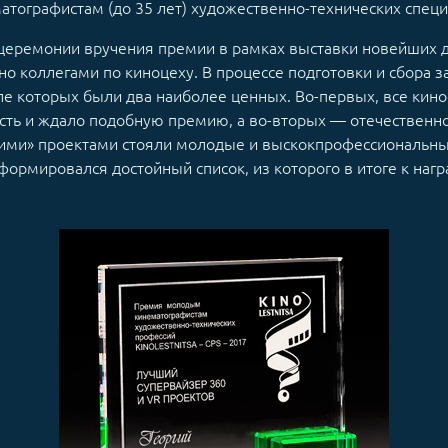
ографистам (до 35 лет) художественно-технических специ
церемонии вручения премии в рамках выставки новейших 
о коллегами по киноцеху. В процессе подготовки и сбора з
ле которых были два наиболее ценных. Во-первых, все кин
сть и ждало подобную премию, а во-вторых — отечественн
ми» проектами стояли молодые и выскокпрофессиональны
формировался достойный список, из которого в итоге к наг