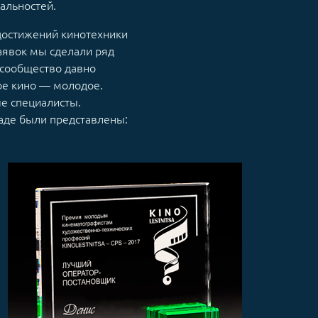
альностей.
достижений кинотехники
аявок мы сделали ряд
осообщество давно
ое кино — молодое.
е специалисты.
раде были представлены: