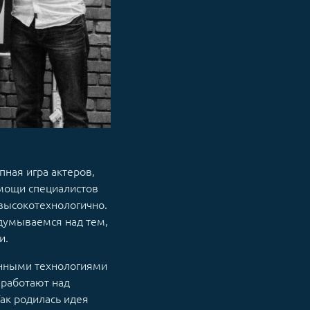
пная игра актеров,
омощи специалистов
 высокотехнологично.
адумываемся над тем,
и.
енными технологиями
 работают над
Так родилась идея