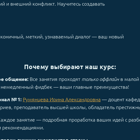
й и внешний конфликт. Научитесь создавать
аконичный, меткий, узнаваемый диалог — ваш новый
Почему выбирают наш курс:
Все занятия проходят
в малой
ое общение:
только оффлайн
и немедленный фидбек — ваши главные преимущества!
Румянцева Ирина Александровна
— доцент кафед
нал № 1:
ариев, преподаватель высшей школы, обладатель престижн
аждое занятие — подробная проработка ваших идей с разб
 рекомендациями.
товки лучших сценаристов страны.