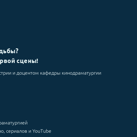
удьбы?
ервой сцены!
устрии и доцентом кафедры кинодраматургии
раматургией
но, сериалов и YouTube