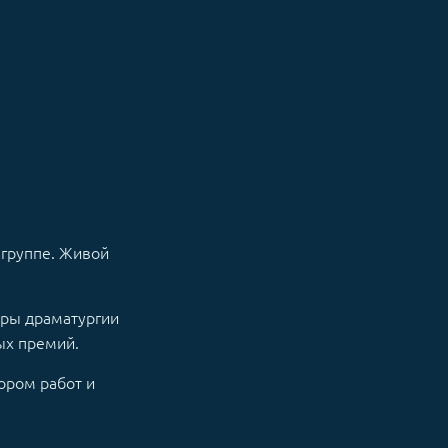
 группе. Живой
ры драматургии
ых премий.
ором работ и