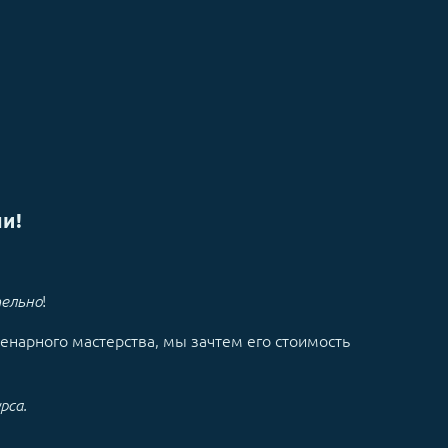
и!
!
тельно
енарного мастерства, мы зачтем его стоимость
рса.