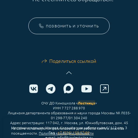
ПОЗВОНИТЬ И УТОЧНИТЬ
Поделиться ссылкой
ОЧУ ДО Киношкола «
Лестница
»
ИНН 7 727 288 970
Лицензия департамента образования и науки города Москвы № Л035-
01 298-77/01 304 240
Адрес регистрации: 117 042, г. Москва, ул. Южнобутовская, дом. 45
Местонахождение: Москва, Кадашёвская набережная 6/ 1/ 2 стр. 3
На сайте используются файлы cookie для работы сайта и анализа
Тел.:
+7 (936) 159-07-08
посещаемости.
Политика конфиденциальности
e-mail: info@kinolestnitsa.ru