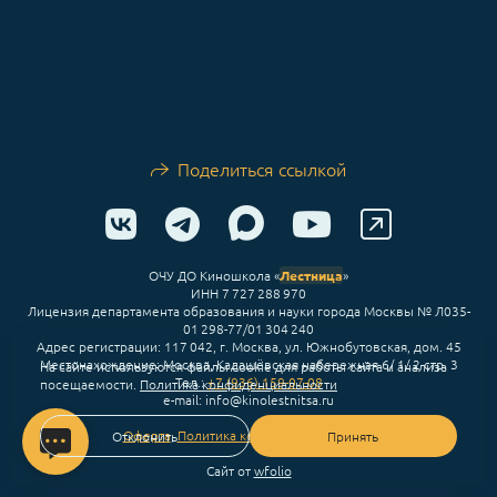
Поделиться ссылкой
ОЧУ ДО Киношкола «
Лестница
»
ИНН 7 727 288 970
Лицензия департамента образования и науки города Москвы № Л035-
01 298-77/01 304 240
Адрес регистрации: 117 042, г. Москва, ул. Южнобутовская, дом. 45
Местонахождение: Москва, Кадашёвская набережная 6/ 1/ 2 стр. 3
На сайте используются файлы cookie для работы сайта и анализа
Тел.:
+7 (936) 159-07-08
посещаемости.
Политика конфиденциальности
e-mail: info@kinolestnitsa.ru
Оферта
,
Политика конфиденциальности
Отклонить
Принять
Сайт от
wfolio