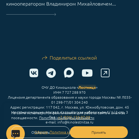
кинооператором Владимиром Михайловичем...
Поделиться ссылкой
ОЧУ ДО Киношкола «
Лестница
»
ИНН 7 727 288 970
Лицензия департамента образования и науки города Москвы № Л035-
01 298-77/01 304 240
Адрес регистрации: 117 042, г. Москва, ул. Южнобутовская, дом. 45
Местонахождение: Москва, Кадашёвская набережная 6/ 1/ 2 стр. 3
На сайте используются файлы cookie для работы сайта и анализа
Тел.:
+7 (936) 159-07-08
посещаемости.
Политика конфиденциальности
e-mail: info@kinolestnitsa.ru
Оферта
,
Политика конфиденциальности
Отклонить
Принять