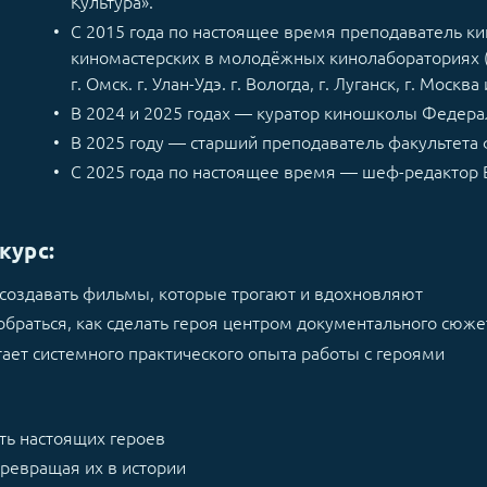
Культура».
С 2015 года по настоящее время преподаватель ки
киномастерских в молодёжных кинолабораториях (в
г. Омск. г. Улан-Удэ. г. Вологда, г. Луганск, г. Москва 
В 2024 и 2025 годах — куратор киношколы Федерал
В 2025 году — старший преподаватель факультета 
С 2025 года по настоящее время — шеф-редактор 
курс:
т создавать фильмы, которые трогают и вдохновляют
зобраться, как сделать героя центром документального сюже
атает системного практического опыта работы с героями
ать настоящих героев
превращая их в истории