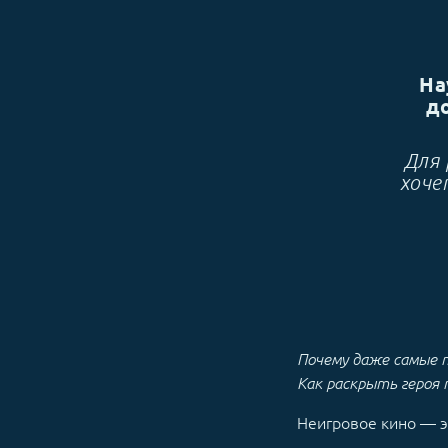
На
д
Для 
хоче
Почему даже самые 
Как раскрыть героя
Неигровое кино — э