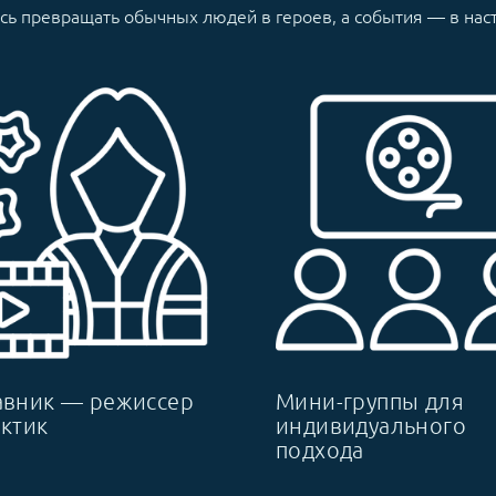
есь превращать обычных людей в героев, а события — в н
авник — режиссер
Мини-группы для
актик
индивидуального
подхода