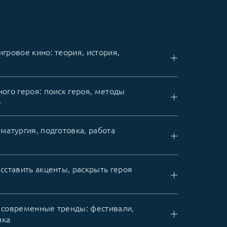
игровое кино: теория, история,
ного героя: поиск героя, методы
ю
аматургия, подготовка, работа
асставить акценты, раскрыть героя
и современные тренды: фестивали,
нка