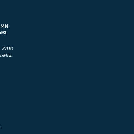
ями
ью
, кто
льмы.
ы.