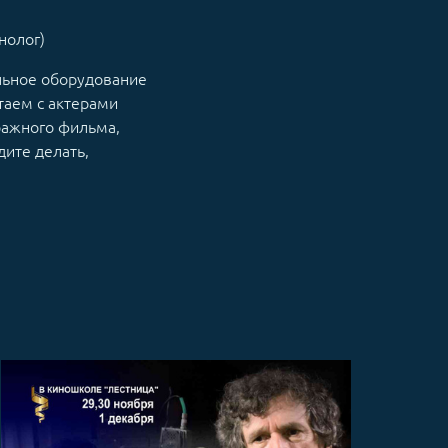
нолог)
ельное оборудование
отаем с актерами
ражного фильма,
дите делать,