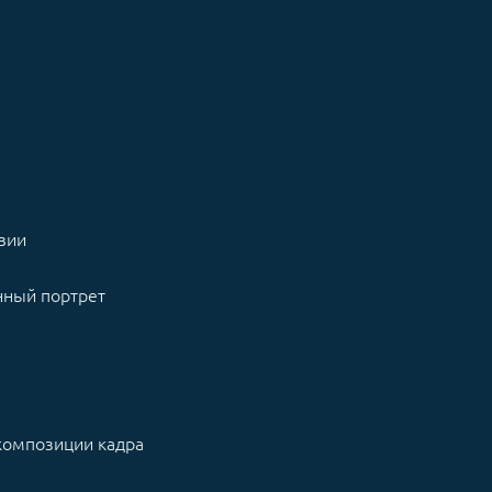
овии
нный портрет
композиции кадра