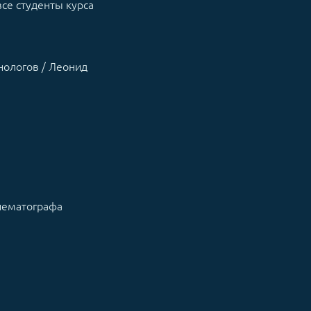
все студенты курса
нологов / Леонид
инематографа