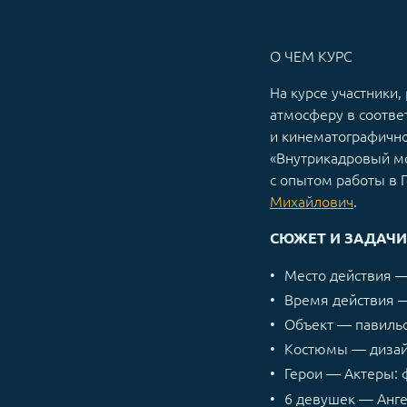
О ЧЕМ КУРС
На курсе участники
атмосферу в соответ
и кинематографично
«Внутрикадровый мо
с опытом работы в 
Михайлович
.
СЮЖЕТ И ЗАДАЧИ
Место действия 
Время действия 
Объект — павиль
Костюмы — дизайн
Герои — Актеры:
6 девушек — Анге