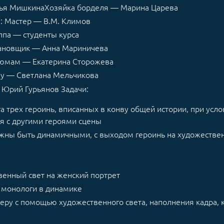
лья МишкинаХозяйка борделя — Марина Царева
: Мастер — В.М. Климов
ппа — студенты курса
ановщик — Анна Мариничева
тюмам — Екатерина Сторожева
му — Светлана Мельчикова
Юрий Гурьянов Задачи:
а трех героинь, вписанных в конву общей истории, при усл
я с другими героями сцены
жны быть динамичными, с выходом героинь на художестве
ественный свет на женский портрет
 монологи в динамике
еру с помощью художественного света, наполнения кадра, 