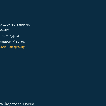
ь художественную
амике,
нием курса
ольшой Мастер
мов Владимир
га Федотова, Ирина