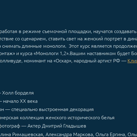
, работая в режиме съемочной площадки, научатся создават
ствие со сценарием, ставить свет на женский портрет в дин
 снимать длинные монологи. Этот курс является продолже
нтаж» и курса «Монологи 1,2».Вашим наставником будет Б
Голливуде, номинант на «Оскар», народный артист РФ —
Кли
— Холл борделя
— начало XX века
он — специально выстроенная декорация
ерская коллекция женского исторического белья
 фотограф — Актер Дмитрий Гладышев
лина Римашевская, Александра Маркова, Ольга Ергина, Оль